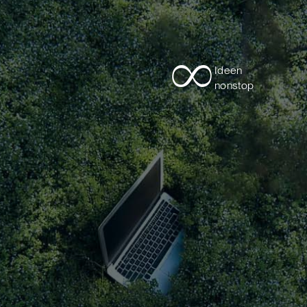
∞
Ideen
nonstop