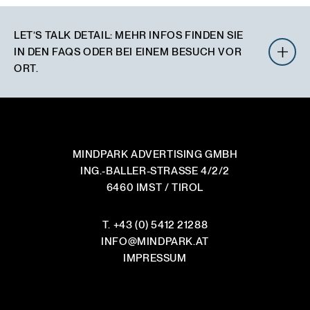
LET’S TALK DETAIL
:
MEHR INFOS FINDEN SIE
IN DEN FAQS ODER BEI EINEM BESUCH VOR
ORT.
WIE LÄUFT EINE ZUSAMMENARBEIT GENAU AB?
MINDPARK ADVERTISING GMBH
ING.-BALLER-STRASSE 4/2/2
IST DAS BERATUNGSGESPRÄCH WIRKLICH
6460 IMST / TIROL
KOSTENLOS UND UNVERBINDLICH?
WO ARBEITET IHR MIT TEMPLATES UND WO
T.
+43 (0) 5412 21288
WIRD VOM WEISSEN BLATT AUS DESIGNT?
INFO
@
MINDPARK.AT
IMPRESSUM
ARBEITET IHR PROJEKTBEZOGEN ODER
LANGFRISTIG MIT KUNDEN ZUSAMMEN?