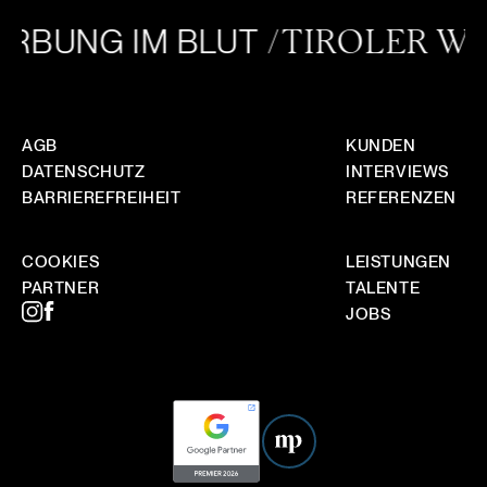
WIE STELLT IHR SICHER, DASS EUER STIL ZU
UNSERER MARKE PASST?
RBUNG IM BLUT
/TIROLER WU
WIE FUNKTIONIERT FORTLAUFENDE
MARKETINGBETREUUNG BEI EUCH, GIBT ES
BERICHTE?
AGB
KUNDEN
DATENSCHUTZ
INTERVIEWS
BARRIEREFREIHEIT
REFERENZEN
COOKIES
LEISTUNGEN
PARTNER
TALENTE
JOBS