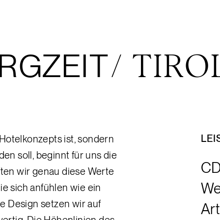
RGZEIT
/ TIRO
LEI
Hotelkonzepts ist, sondern
n soll, beginnt für uns die
CD
rften wir genau diese Werte
We
ie sich anfühlen wie ein
e Design setzen wir auf
Ar
ertig. Die Höhenlinien des