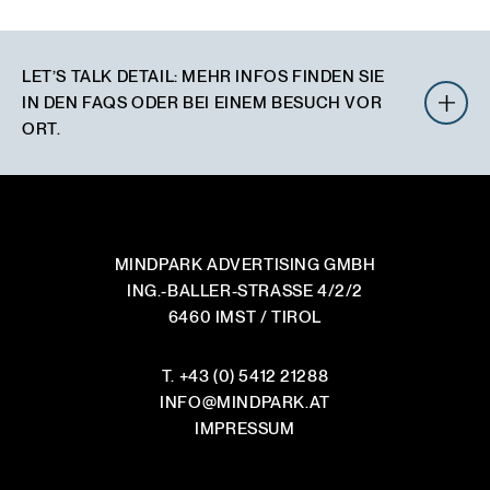
LET’S TALK DETAIL
:
MEHR INFOS FINDEN SIE
IN DEN FAQS ODER BEI EINEM BESUCH VOR
ORT.
WIE LÄUFT EINE ZUSAMMENARBEIT GENAU AB?
MINDPARK ADVERTISING GMBH
ING.-BALLER-STRASSE 4/2/2
IST DAS BERATUNGSGESPRÄCH WIRKLICH
6460 IMST / TIROL
KOSTENLOS UND UNVERBINDLICH?
WO ARBEITET IHR MIT TEMPLATES UND WO
T.
+43 (0) 5412 21288
WIRD VOM WEISSEN BLATT AUS DESIGNT?
INFO
@
MINDPARK.AT
IMPRESSUM
ARBEITET IHR PROJEKTBEZOGEN ODER
LANGFRISTIG MIT KUNDEN ZUSAMMEN?