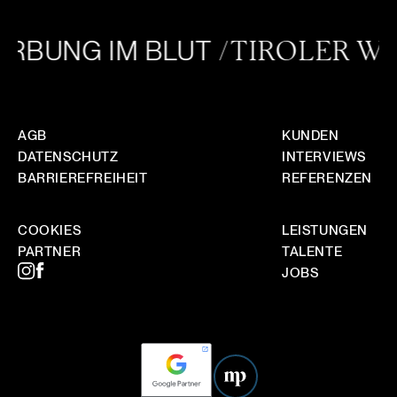
WIE STELLT IHR SICHER, DASS EUER STIL ZU
UNSERER MARKE PASST?
BUNG IM BLUT
/TIROLER WU
WIE FUNKTIONIERT FORTLAUFENDE
MARKETINGBETREUUNG BEI EUCH, GIBT ES
BERICHTE?
AGB
KUNDEN
DATENSCHUTZ
INTERVIEWS
BARRIEREFREIHEIT
REFERENZEN
COOKIES
LEISTUNGEN
PARTNER
TALENTE
JOBS