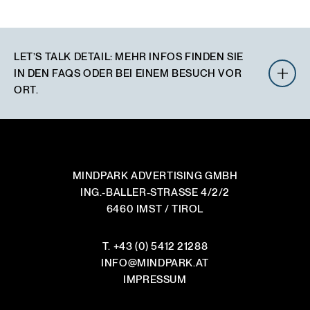
LET’S TALK DETAIL
:
MEHR INFOS FINDEN SIE
IN DEN FAQS ODER BEI EINEM BESUCH VOR
ORT.
WIE LÄUFT EINE ZUSAMMENARBEIT GENAU AB?
MINDPARK ADVERTISING GMBH
ING.-BALLER-STRASSE 4/2/2
IST DAS BERATUNGSGESPRÄCH WIRKLICH
6460 IMST / TIROL
KOSTENLOS UND UNVERBINDLICH?
WO ARBEITET IHR MIT TEMPLATES UND WO
T.
+43 (0) 5412 21288
WIRD VOM WEISSEN BLATT AUS DESIGNT?
INFO
@
MINDPARK.AT
IMPRESSUM
ARBEITET IHR PROJEKTBEZOGEN ODER
LANGFRISTIG MIT KUNDEN ZUSAMMEN?