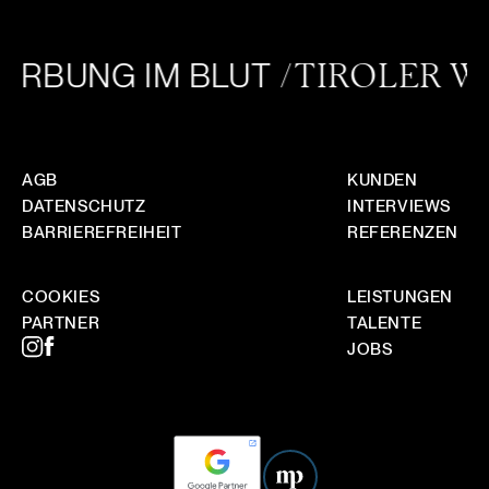
WIE STELLT IHR SICHER, DASS EUER STIL ZU
UNSERER MARKE PASST?
RBUNG IM BLUT
/TIROLER WU
WIE FUNKTIONIERT FORTLAUFENDE
MARKETINGBETREUUNG BEI EUCH, GIBT ES
BERICHTE?
AGB
KUNDEN
DATENSCHUTZ
INTERVIEWS
BARRIEREFREIHEIT
REFERENZEN
COOKIES
LEISTUNGEN
PARTNER
TALENTE
JOBS